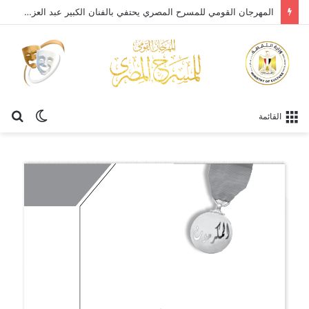
المهرجان القومي للمسرح المصري يحتفي بالفنان الكبير عبد العزيز مخيون ويستعيد تجربته الرائدة في المسرح الريفي
الوضع
بح
القائمة
المظلم
عن