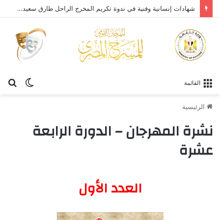
نشأة المسرح في مصر القديمة.. باحثون يؤكدون: الهوية المصرية تمتلك جذورًا مسرحية تسبق السرديات التقليدية
القائمة
الرئيسية
نشرة المهرجان – الدورة الرابعة
عشرة
العدد الأول