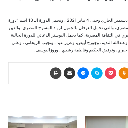
المهرجان القومي للمسرح المصري يقام في الفترة من 20 ديسمبر الجاري وحتى 4 يناير 2021 ، وتحمل الدورة الـ 13 اسم “دورة
 على انطلاق المسرح المصري، والتي تحمل العرفان بالجميل لرواد المسرح المصري، والذين
ي في الثقافة المصرية، كما يحمل البوستر الدعائي للدورة الحالية
عبدالله النديم، وجورج أبيض، وعزيز عيد ، ونجيب الريحاني ، وعلى
 خيري، وتوفيق الحكيم وفاطمة رشدي ، وروزاليوسف.
بوكيت
Odnoklassniki
سكايب
ماسنجر
مشاركة عبر البريد
طباعة