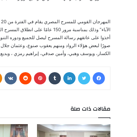
الآباء” وذلك بمناسبة مرور 150 عامًا
أخذوا على عاتقهم رسالة المسرح ليصل للجميع ودوره التنوير
صورًا لبعض هؤلاء الرواد ومنهم يعقوب صنوع، وعثمان جلال و
الكسار، ويوسف وهبي، وأمين صدقي، إبراهيم رمزي ، وبديع
فيسبوك
تويتر
لينكدإن
بينتيريست
مقالات ذات صلة