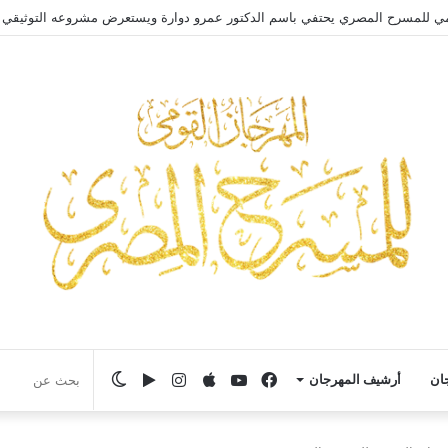
مي للمسرح المصري يحتفي باسم الدكتور عمرو دوارة ويستعرض مشروعه التوثيقي
فيسبوك
يوتيوب
انستقرام
‏Google
الوضع
جان
أرشيف المهرجان
Play
المظلم