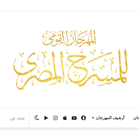
 مسيرة محمد عزت في «يوم الوفاء لرموز المسرح» بالمهرجان القومي للمسرح ا
فيسبوك
يوتيوب
انستقرام
‏Google
الوضع
جان
أرشيف المهرجان
Play
المظلم