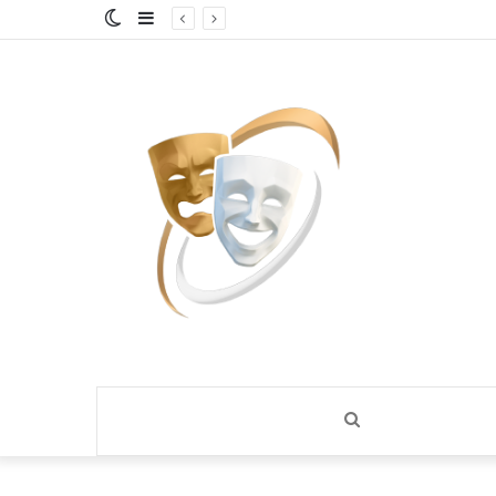
إضافة
الوضع
لمصري
عمود
المظلم
جانبي
بحث
عن