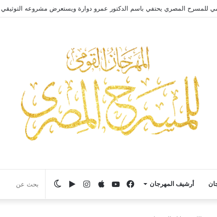
مي للمسرح المصري يحتفي باسم الدكتور عمرو دوارة ويستعرض مشروعه التوثيقي
فيسبوك
يوتيوب
انستقرام
‏Google
الوضع
جان
أرشيف المهرجان
Play
المظلم