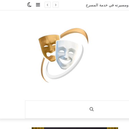
إضافة
الوضع
 ومسيرته في خدمة المسرح
عمود
المظلم
جانبي
بحث
عن