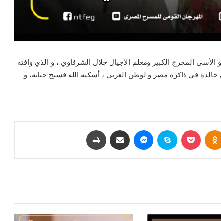
الأسى المخرج الكبير ومعلم الأجيال جلال الشرقاوي ، و الذي وافته
قى خالدة في ذاكرة مصر والوطن العربي ، أسكنه الله فسيح جناته، و
بوكيت
Odnoklassniki
سكايب
ماسنجر
مشاركة عبر البريد
طباعة