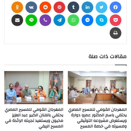
فيسبوك
تويتر
لينكدإن
بينتيريست
assniki
بوكيت
سكايب
ماسنجر
واتساب
تيلقرام
ڤايبر
لاين
مشاركة عبر البريد
طباعة
مقالات ذات صلة
المهرجان القومي للمسرح المصري
المهرجان القومي للمسرح المصري
يحتفي باسم الدكتور عمرو دوارة
يحتفي بالفنان الكبير عبد العزيز
ويستعرض مشروعه التوثيقي
مخيون ويستعيد تجربته الرائدة في
ومسيرته في خدمة المسرح
المسرح الريفي