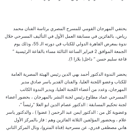
يحتفي المهرجان القومي للمسرح المصري برئاسة الفنان محمد
رياض، بالفائزين في مسابقة العمل الأول في التأليف المسرحي خلال
ندوة بمعرض القاهرة الدولي للكتاب في دورته الـ 55، وذلك يوم
الجمعة الموافق 2 فبراير الساعة الثالثة مساء بالقاعة الرئيسية ”
قاعة سليم حسن ” داخل( بلازا 1).
يحضر الندوة الدكتور أحمد بهي الدين رئيس الهيئة المصرية العامة
للكتاب وعضو اللجنة العليا، والفنان القدير ياسر صادق مدير
المهرجان، وعدد من أعضاء اللجنة العليا، ويدير الندوة الكاتب
المسرحي عماد مطاوع رئيس لجنة النشر بالمهرجان ، بحضور أعضاء
لجنة تحكيم المسابقة : الدكتور عصام الدين ابو العلا “رئيساً “،
وعضوية كل من : الدكتور ايمن عبد الرحمن ( عضوا ) ، والدكتور ياسر
علام ، وبحضور المؤلفين الثلاثة الفائزين وهم : فاز بالمركز الأول
هاني مصطفى قدري، عن مسرحية (فتاة المترو)، ونال المركز الثاني