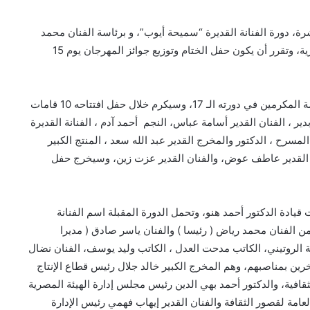
، دورة الفنانة القديرة “سميحة أيوب”، و برئاسة الفنان محمد
رياض يوم 30 يوليو 2024 بالمسرح الكبير بدار الاوبرا المصرية، وتقرر أن يكون حفل الختام وتوزيع جوائز المهرجان يوم 15
مهرجان المسرح المصري أعلن خلال الأيام الماضية عن قائمة المكرمين في دورته الـ 17، وسيكرم خلال حفل افتتاحه 10 قامات
ر ، الفنان القدير أسامة عباس، النجم أحمد آدم ، الفنانة القديرة
رح ، الدكتور والمخرج القدير عبد الله سعد ، المنتج الكبير
ور القدير عاطف عوض، والفنان القدير عزت زين، وسيخرج حفل
ادة الدكتور أحمد هنو، وتحمل الدورة المقبلة اسم الفنانة
ن الفنان محمد رياض ( رئيسا ) والفنان ياسر صادق ( مديرا
لة الروتيني، الكاتب مدحت العدل ، الكاتب وليد يوسف، الفنان نضال
رج اسلام امام ، بالإضافة لعضوية 6 أعضاء آخرين بمناصبهم، وهم المخرج الكبير خالد جلال رئيس قطاع الإنتاج
قافية، والدكتور أحمد بهي الدين رئيس مجلس إدارة الهيئة المصرية
عامة لقصور الثقافة والفنان القدير إيهاب فهمي رئيس الإدارة