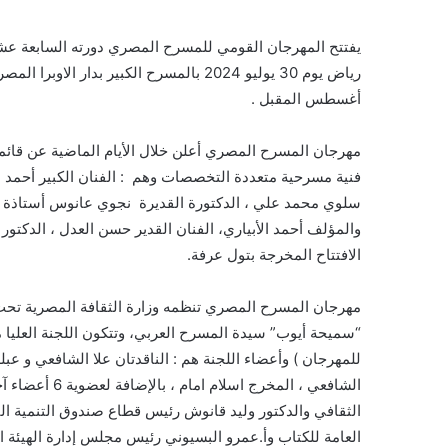
يفتتح المهرجان القومي للمسرح المصري دورته السابعة عشرة
أغسطس المقبل .
فنية مسرحية متعددة التخصصات وهم : الفنان الكبير أحمد بدي
سلوي محمد علي ، الدكتورة القديرة نجوي عانوس أستاذة المس
والمؤلف أحمد الأبياري، الفنان القدير حسن العدل ، الدكت
الافتتاح المخرجة بتول عرفة.
مهرجان المسرح المصري تنظمه وزارة الثقافة المصرية تحت قي
“سميحة أيوب” سيدة المسرح العربي، وتتكون اللجنة العليا م
للمهرجان ) وأعضاء اللجنة هم : الناقدتان علا الشافعي و عب
الشافعي ، المخ
الثقافي والدكتور وليد قانوش رئيس قطاع صندوق التنمية الث
العامة للكتاب وأ.عمرو البسيوني رئيس مجلس إدارة الهيئة ال