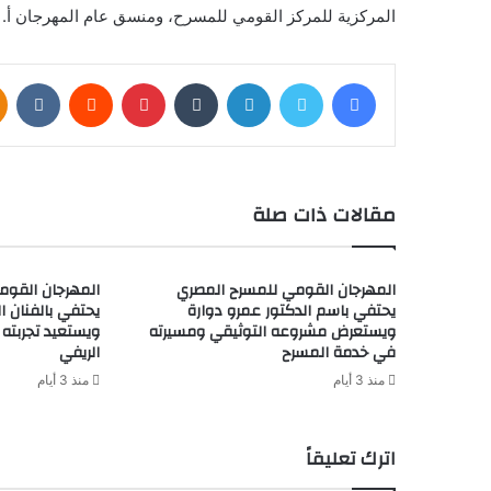
المركزية للمركز القومي للمسرح، ومنسق عام المهرجان أ. م
فيسبوك
تويتر
لينكدإن
بينتيريست
مقالات ذات صلة
المهرجان القومي للمسرح المصري
المهرجان القوم
يحتفي باسم الدكتور عمرو دوارة
يحتفي بالفنان ال
ويستعرض مشروعه التوثيقي ومسيرته
ويستعيد تجربته 
في خدمة المسرح
الريفي
منذ 3 أيام
منذ 3 أيام
اترك تعليقاً