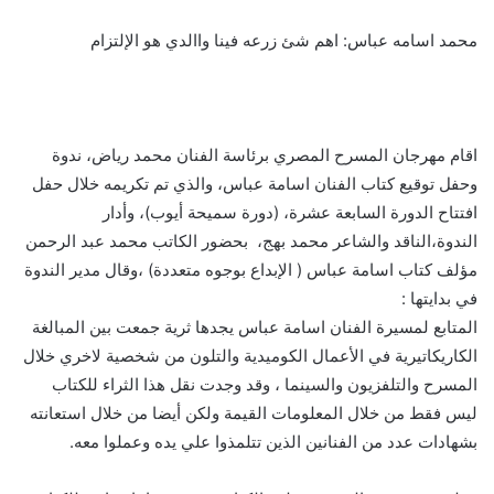
محمد اسامه عباس: اهم شئ زرعه فينا واالدي هو الإلتزام
اقام مهرجان المسرح المصري برئاسة الفنان محمد رياض، ندوة
وحفل توقيع كتاب الفنان اسامة عباس، والذي تم تكريمه خلال حفل
افتتاح الدورة السابعة عشرة، (دورة سميحة أيوب)، وأدار
الندوة،الناقد والشاعر محمد بهج، بحضور الكاتب محمد عبد الرحمن
مؤلف كتاب اسامة عباس ( الإبداع بوجوه متعددة) ،وقال مدير الندوة
في بدايتها :
المتابع لمسيرة الفنان اسامة عباس يجدها ثرية جمعت بين المبالغة
الكاريكاتيرية في الأعمال الكوميدية والتلون من شخصية لاخري خلال
المسرح والتلفزيون والسينما ، وقد وجدت نقل هذا الثراء للكتاب
ليس فقط من خلال المعلومات القيمة ولكن أيضا من خلال استعانته
بشهادات عدد من الفنانين الذين تتلمذوا علي يده وعملوا معه.