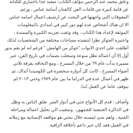
وعلق محمد عبد الرحمن مؤلف الكتاب: سعيد جدا باختياري للكتابة
عن قامة كبيرة من قامات الفن كالفنان أسامة عباس ، ورغم
المعوقات التي واجهتها في البحث عن ارشيف اعمال اسامه عباس
الا ان هناك أشخاص عدة لهم دور كبير في امدادي بالمعلومات
الموثقة لإعداد هذا الكتاب ، وقد وثقت تجربته الكبيرة والممتدة ،
واعتبره الجوكر نظرا لتنفيذه مساحات مختلفة من الشخصيات لذلك
أطلقت علي احدي الابواب “جوكر من الهامش ” فرغم انه لم يقم بدور
أول إلا أن اعماله تظل منوعة وسجلت بصمات في تاريخ الفن، عبر
مسيرة بدأت عام ٦٩ من خلال المسرح ، ومع التحاقه بفرقة ثلاثي
أضواء المسرح ، كانت كل أدواره منحصرة في الكوميديا آنذاك، ثم
ظهر في أعمال عدة في الدراما ما بين عام ١٩٧٩ وحتي ٢٠١٣ لم
يتوقف عاما عن العمل ابدا.
وأضاف : قدم كل الأنواع حتي في أدوار الشر تعلق الناس به وظل
في الذاكرة الجمعية للجمهور، وسعيت الي تحليل اعماله ومراحله
الفنية ، واهم شئ لمسته خلال بحثي هو مواقفه الإنسانية مع زملائه
في العمل فقد كان خير داعم بأخلاقه الراقية .