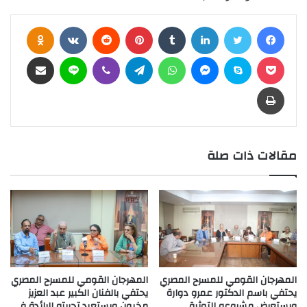
فيسبوك
تويتر
لينكدإن
بينتيريست
assniki
بوكيت
سكايب
ماسنجر
واتساب
تيلقرام
ڤايبر
لاين
مشاركة عبر البريد
طباعة
مقالات ذات صلة
المهرجان القومي للمسرح المصري
المهرجان القومي للمسرح المصري
يحتفي باسم الدكتور عمرو دوارة
يحتفي بالفنان الكبير عبد العزيز
ويستعرض مشروعه التوثيقي
مخيون ويستعيد تجربته الرائدة في