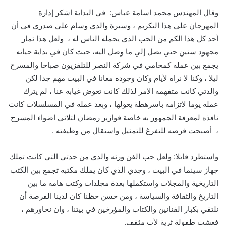
وقال المهندس محمد اسامة عباس: في البداية اشكر إدارة
المهرجان علي هذا التكريم ، وسيرة والدي وسام علي صدري في أن
أجد كل هذا الكم من الحب الذي يحمله الناس له ، ولعل هذا ثمار
مجهود سنين حتي يصل إلي ما وصل اليه، حيث كان في بداية حياته
يجمع بين عمله كمحامي في شركة النصر للتلفزيون صباحا والمسرح
ليلا ، وكنا لا نراه لأيام وكان وجوده معانا في البيت مهم جدا لكن
والدتي كانت متفهمه الامر لذلك كانت تعوض غيابه عنا ، لم يترك
عمله يوما لاتزامه باسرهطة يعولها ، وبعد عمله في المسلسلات كانت
نافذه لمعرفة الجمهور به خاصة فوازير رمضان لثلاثي اضواء المسرح
، أصبحت فرصه للتفرغ للتمثيل واستقال من وظيفته .
واستطرد قائلا: ولعل حب الفن ورثه والدي من جدتي التي كانت تملك
جهاز سينما في البيت ، وجدي الذي كان يملك مكتبه تجمع بين الكتب
التاريخية والمجلات واستكملها بعدة مجلدات وكتب هامه ما بين
التاريخ والثقافة والسياسة ، ومن حسن حظنا كان لدينا الفرصة أن
نلتقي بكبار الفنانين والكتاب والمؤرخين في بيتنا ، وان نحاورهم ،
فعشت طفولة ثرية لأب مثقف.