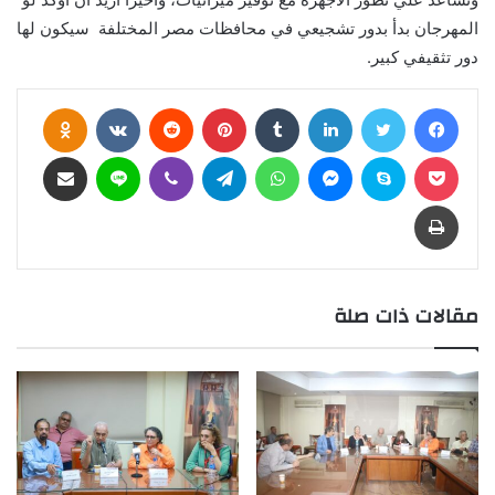
المهرجان بدأ بدور تشجيعي في محافظات مصر المختلفة سيكون لها
دور تثقيفي كبير.
فيسبوك
تويتر
لينكدإن
بينتيريست
assniki
بوكيت
سكايب
ماسنجر
واتساب
تيلقرام
ڤايبر
لاين
مشاركة عبر البريد
طباعة
مقالات ذات صلة