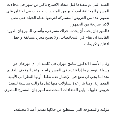
الفنية التي تم تنفيذها قبل ميعاد الافتتاح باكثر من شهر في مجالات
المسرح المختلفة لعدد كبير من المتدربين، ونجحت في الاتفاق علي
تصوير عدد من العروض المشاركة لعرضها بقناة الحياة حتي تصل
لأكبر شريحة من الجمهور ،
فالمهرجان يجب أن يحدث حراك مسرحي، وأتمنى للمهرجان الدورة
القادمة ان يقام في المحافظات، ولا يصبح مجرد مسابقة و حفل
افتتاح وتكريمات.
وقال الأستاذ الدكتور سامح مهران في كلمته:ان اي مهرجان هو
وسيلة لتوضيح ما إذا نتقدم في المسرح ام لا، وعند الوقوف للتقييم
نجد اننا يجب ان نضع في الإعتبار عدة نقاط: أولها النظر الي الأبنية
المعمارية، وهنا يثار عدة تساؤلات منها :هل ما زالت مناسبة لتنفيذ
عروض عليها ، واين الفضاءات المخصصة لمهرجان المسرح المصري
مؤقتة والمفتوحة التي نستطيع من خلالها تقديم أعمالا مختلفة،