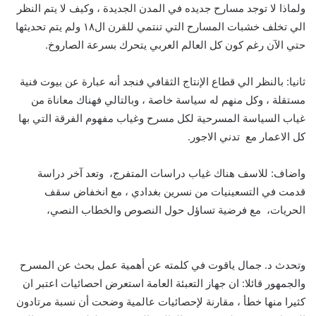
ولماذا لا توجد مسارح جديده في المدن الجديدة ، وكيف لا يتم النظر
الي تخلف خشبات المسارح التي تنتمي للقرن ال١٨ ولم يتم تحديثها
حتي الآن رغم كون كل العالم العربي يتحرك بسرعة الصاروخ.
ثانيا: بالنظر الي قطاع الإنتاج الثقافي فنجد أنه عبارة عن بيوت فنية
مستقلة ، وكل منهم له سياسة خاصة ، وبالتالي فهناك معاناة من
غياب السياسة المسرحية لكل مسرح وغياب مفهوم الفرقة التي بها
كل الاعمار مع تدني الاجور.
واضاف: للاسف هناك غياب دراسات المتفرج، وتعد آخر دراسة
قدمت في التسعينيات من نسرين بغدادي ، مع انخفاض سقف
الحريات، مع فرضية تساؤل حول النصوص والخطاب النصي،
وتحدث د. جمال ياقوت في كلمته عن أهمية عمل بحث عن المسرح
والجمهور قائلا: ان جهاز التعبئة العامة استعرض احصائيات اعتبر ان
كثيرا منها خطأ ، مقارنة لإحصائيات عالمية وضحت أن نسبة مرتادون