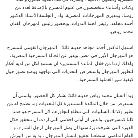
وكتاب وأساتذة متخصصون في علوم المسرح بالإضافة لعدد من
رؤساء ومديري المهرجانات المصرية، وادار الجلسة الأستاذ الدكتور
أحمد مجاهد، رئيس لجنة الندوات، وبحضور رئيس المهرجان الفنان
محمد رياض.
استهل الدكتور أحمد مجاهد حديثه قائلا : المهرجان القومي للمسرح
هو المهرجان الأبرز في مصر، ويعبر عن الحالة المسرحية المصرية،
ولذلك اردنا من خلال المائدة المستديرة ان نستمع لكل من لديه أفكار
لتطوير المهرجان واستعراض التحديات التي تواجهه ووضع تصور حول
كيفية سير العملية المسرحية.
وبدأ الفنان محمد رياض حديثه قائلا: بشكر كل الحضور، واتمني أن
نستعرض من خلال المائدة المستديرة كل التحديات وما نطمح له من
تطور وكذلك السلبيات التي نتطلع لتجاوزها، لان المسرح هو همنا
كلنا كمسرحيين، واعتبر ان أولي احلامي التي اردت ان تتحقق خلال
الدورة التي تشرفت برئاستها ان يصل المهرجان لرجل الشارع، و
العام الماضي استطعنا تحقيق انتشار المهرجان ، بداية من الورش