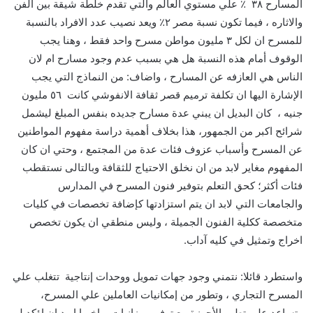
المسارح ٣٨ ٪ علي مستوي العالم والتي تقدم خلطة شيقة بين الفن
والاثاره ، فيما تكون نسبة مصر ٢٪ ويعد نصيب عدد الافراد بالنسبة
للمسرح ان لكل ٣ مليون مواطن مسرح واحد فقط ، وهنا يجب
الوقوف أمام هذه النسبة هل هي بسبب عدم وجود مسارح ام لان
الناس هي العازفه عن المسارح ، واضاف: من النماذج التي يجب
الإشارة اليها ان تكلفة ترميم قصر ثقافة الانفوشي كانت ٥٦ مليون
جنيه ، كان البديل ان يبني عدة مسارح جديده بنفس المبلغ ليشمل
شرائح اكبر من الجمهور، هذا بخلاف أهمية دراسة مفهوم المواطنين
عن المسرح وأسباب عزوف فئات عدة من المجتمع ، وحتي ان كان
المفهوم مغاير لابد من ان نخلق الاحتياج للثقافة وبالتالى نستقطب
فئات أكثر؛ كحق التعلم بتوفير فنون المسرح في المدارس
والجامعات التي لابد ان يتم استزادتها كإضافة تخصصات في كليات
متخصصة ككلية الفنون الجميلة ، وليس منطقي ان يكون تخصص
اخراج وتمثيل في كليه آداب.
واستطرد قائلا: نتمني وجود جهات تمويل ووحدات إنتاجية تتغلب علي
المسرح التجاري ، وتطور من إمكانيات العاملين علي المسرح،
وتساعد علي تطور الأجهزة مع توفير ميزانيات، واخيرا اريد ان اؤكد لو