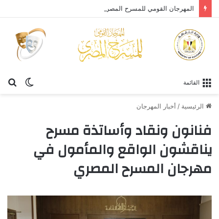
المهرجان القومي للمسرح المصري يحتفي بالفنان الكبير عبد العزيز مخيون ويستعيد تجربته الرائدة في المسرح الريفي
الوضع
بح
القائمة
المظلم
عن
الرئيسية
/
أخبار المهرجان
فنانون ونقاد وأساتذة مسرح
يناقشون الواقع والمأمول في
مهرجان المسرح المصري