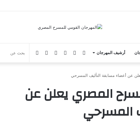
فيسبوك
يوتيوب
انستقرام
‏Google
الوضع
جان
أرشيف المهرجان
Play
المظلم
لن عن أعضاء مسابقة التأليف المسرحي
سرح المصري يعلن عن
ف المسرحي