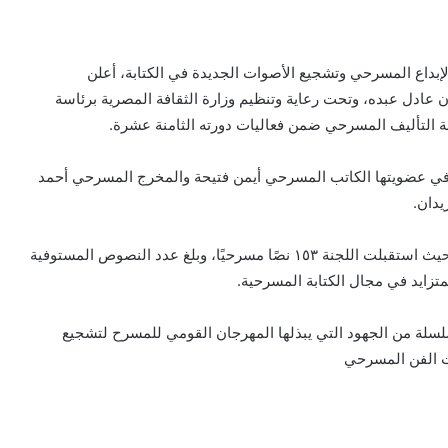
بداع المسرحي وتشجيع الأصوات الجديدة في الكتابة، أعلن
 عادل عبده، وتحت رعاية وتنظيم وزارة الثقافة المصرية برئاسة
قة التأليف المسرحي ضمن فعاليات دورته الثامنة عشرة.
م في عضويتها الكاتب المسرحي أيمن فتيحة والمخرج المسرحي أحمد
يدان.
وقد شهدت المسابقة إقبالًا ملحوظًا من الكُتّاب والمبدعين، حيث استقبلت اللجنة ١٥٣ نصًا مسرحيًا، وبلغ عدد النصوص المستوفية
لسلة من الجهود التي يبذلها المهرجان القومي للمسرح لتشجيع
ت الفن المسرحي