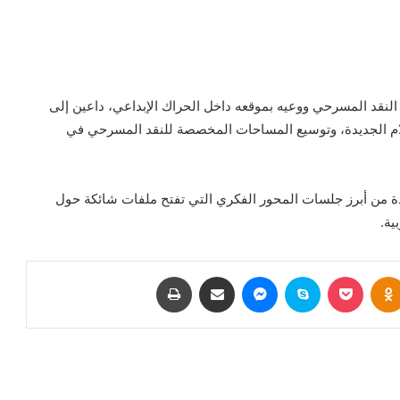
لنقد المسرحي ووعيه بموقعه داخل الحراك الإبداعي، داعين إلى
علام الجديدة، وتوسيع المساحات المخصصة للنقد المسرحي في
حدة من أبرز جلسات المحور الفكري التي تفتح ملفات شائكة حول
ية.
بوكيت
Odnoklassniki
سكايب
ماسنجر
مشاركة عبر البريد
طباعة