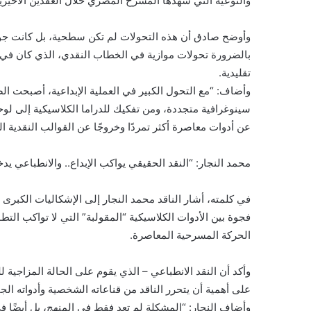
والنوعية التي شهدها المسرح المصري خلال العقدين الأخيري
وأوضح صادق أن هذه التحولات لم تكن سطحية، بل كانت جوه
بالضرورة تحولات موازية في الخطاب النقدي، الذي كان في ال
تقليدية.
وأضاف: “مع التحول الكبير في العملية الإبداعية، أصبحت ال
سينوغرافية متجددة، ومن تفكيك للدراما الكلاسيكية إلى ل
عن أدوات معاصرة أكثر تمردًا وخروجًا عن القوالب النقدية ال
محمد النجار: “النقد الحقيقي يواكب الإبداع.. والانطباعي يد
في كلمته، أشار الناقد محمد النجار إلى الإشكاليات الكبرى 
فجوة بين الأدوات الكلاسيكية “المقولبة” التي لا تواكب الت
الحركة المسرحية المعاصرة.
وأكد أن النقد الانطباعي – الذي يقوم على الحالة المزاجية ل
على أهمية أن يتحرر الناقد من قناعاته الشخصية وأدواته الجا
وأضاف النجار: “المشكلة لم تعد فقط في المنهج، بل أيضًا ف