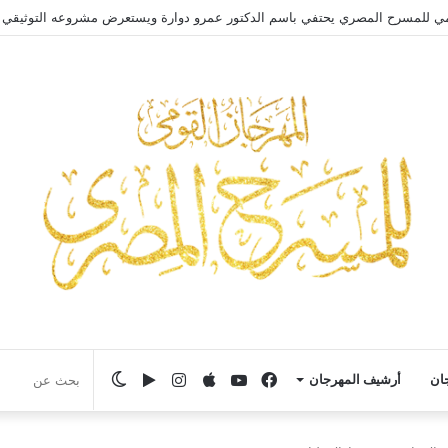
ي للمسرح المصري يحتفي بالفنان الكبير عبد العزيز مخيون ويستعيد تجربته الرائد
فيسبوك
يوتيوب
انستقرام
‏Google
الوضع
جان
أرشيف المهرجان
Play
المظلم