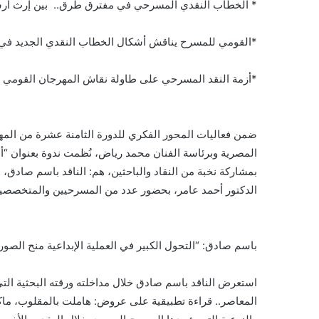
* الخطاب النقدي المسرحي في مفترق طرق.. بين إرث أرسط
*القومي للمسرح يناقش أشكال الخطاب النقدي الجديد في 
*أزمة النقد المسرحي على طاولة نقاش المهرجان القومي 
ضمن فعاليات المحور الفكري للدورة الثامنة عشرة من المهر
المصرية وبرئاسة الفنان محمد رياض، نُظمت ندوة بعنوان “أش
بمشاركة نخبة من النقاد والباحثين، هم: الناقد باسم صادق، 
الدكتور أحمد عامر، بحضور عدد من المسرحيين والمتخصصي
باسم صادق: “التحول الكبير في العملية الإبداعية منح الصور
استعرض الناقد باسم صادق خلال مداخلته ورقته البحثية ا
المعاصر.. قراءة تطبيقية على عروض: هاملت بالمقلوب، ماكب