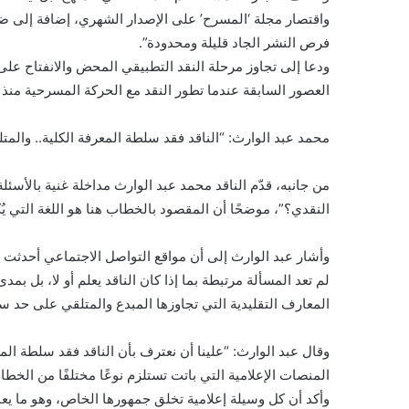
واقتصار مجلة ‘المسرح’ على الإصدار الشهري، إضافة إلى ضي
فرص النشر الجاد قليلة ومحدودة”.
ودعا إلى تجاوز مرحلة النقد التطبيقي المحض والانفتاح على
العصور السابقة عندما تطور النقد مع الحركة المسرحية منذ 
محمد عبد الوارث: “الناقد فقد سلطة المعرفة الكلية.. والمتل
من جانبه، قدّم الناقد محمد عبد الوارث مداخلة غنية بالأسئ
النقدي؟”، موضحًا أن المقصود بالخطاب هنا هو اللغة التي يُ
وأشار عبد الوارث إلى أن مواقع التواصل الاجتماعي أحدثت ت
لم تعد المسألة مرتبطة بما إذا كان الناقد يعلم أو لا، بل بمد
المعارف التقليدية التي تجاوزها المبدع والمتلقي على حد سو
وقال عبد الوارث: “علينا أن نعترف بأن الناقد فقد سلطة المعر
المنصات الإعلامية التي باتت تستلزم نوعًا مختلفًا من الخط
وأكد أن كل وسيلة إعلامية تخلق جمهورها الخاص، وهو ما يعن