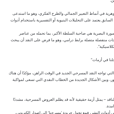
ن.
رية في أنماط التعبير الجمالي والطرح الفكري، وهو ما استدعى
سابق يعتمد على التحليلات البنيوية أو التفسيرية باستخدام أدوات
صورة البصرية هي صاحبة السلطة الأكبر، بما تحمله من عناصر
وحات منفصلة متصلة برابط درامي، وهو ما فرض على النقد أن يبحث
كلاسيكية”.
خلنا في أزمات”
التي تواجه النقد المسرحي الجديد في الوقت الراهن، مؤكدًا أن هناك
طور، وبين الأشكال الجديدة من الخطاب النقدي التي تسعى لمواكبة
لناقد – يمثل أزمة حقيقية لأنه قد يظلم العروض المسرحية، مشددًا
مدة.
ي أدوات النشر، فمع تحول جريدة ‘مسرحنا’ إلى إصدار إلكتروني،