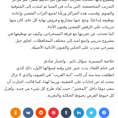
التدريب المتخصصة، التي بدأت في المنيا ثم امتدت إلى المنوفية
والفيوم، وقدمت هذه المراكز ورشًا لجمع التراث الشعبي وإعادة
توظيفه إبداعيًا، ونتج عنها مشاريع وعروض نهاية كل عام، كان منها
تدريبات على الرقص الشعبي وفنون الأداء.
كما تحدثت عن تجربتها مع فرقة المسحراتي، وكيف تم توظيفها في
مشروع تدريبي واسع امتد إلى مختلف المحافظات، لخلق جيل
مسرحي مدرب على الحكي والفنون الأدائية الأصيلة.
خلاصة المسيرة: سؤال دائم… وانحياز صادق
في ختام اللقاء، بدت عبير علي وفية لسؤالها الأول، ذلك الذي
انطلقت منه منذ أن كانت “ابنة الغريب” في الفيوم، والذي لا تزال
تبحث له عن إجابات على الخشبة، وربما لهذا، كما قالت، اختارت أن
تبقى دومًا داخل “المختبر”، حيث يُعاد طرح كل شيء من جديد، وتُغزل
كل خيوط العرض بخيوط الحكاية والتجربة.
فيسبوك
تويتر
لينكدإن
بينتيريست
assniki