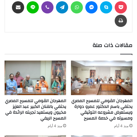
بوكيت
سكايب
ماسنجر
واتساب
تيلقرام
ڤايبر
لاين
مشاركة عبر البريد
طباعة
مقالات ذات صلة
المهرجان القومي للمسرح المصري
المهرجان القومي للمسرح المصري
يحتفي باسم الدكتور عمرو دوارة
يحتفي بالفنان الكبير عبد العزيز
ويستعرض مشروعه التوثيقي
مخيون ويستعيد تجربته الرائدة في
ومسيرته في خدمة المسرح
المسرح الريفي
منذ 4 أيام
منذ 4 أيام