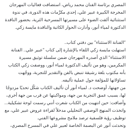
المصري برئاسة الفنان محمد رياض، استضافت فعاليات المهرجان
المخرجة الكبيرة عبير علي، إحدى مكرَّمات هذه الدورة، في ندوة
استثنائية ألقت الضوء على مسيرتها المسرحية الثرية، بحضور الناقدة
الدكتورة لمياء أنور، وأدارت الحوار الكاتبة والناقدة مايسة زكي.
“الفنانة الاستثناء” بين دفتي كتاب..
استهلت مايسة زكي اللقاء بالإشارة إلى كتاب “عبير علي.. الفنانة
الاستثناء” الذي أصدره المهرجان ضمن سلسلة توثيق مسيرة
المكرمين، وهو من تأليف الدكتورة لمياء أنور، ووصفت زكي الكتاب
بأنه مكتوب بلغة رشيقة تنبض بالفن والتقدير للتجربة، ووجّهت
تساؤلاتها للمؤلفة حول عملية تأليفه.
من جهتها، أوضحت د. لمياء أنور أن تأليف الكتاب شكّل تحديًا مزدوجًا
لها، بسبب عمق التجربة من جهة، ومواكبتها عن قرب من جهة أخرى،
وأضافت: حين انتهيت من الكتاب شعرت أنني رسمت لوحة تشكيلية…
واتخذت المنهج الوصفي التحليلي مدخلاً لقراءة عروض عبير علي، مع
توظيف رؤية فلسفية ترصد ملامح مشروعها الفني.
وتحدثت أنور عن البصمة الخاصة لعبير علي في المسرح المصري،