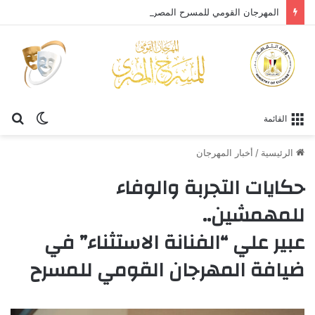
المهرجان القومي للمسرح المصري يحتفي بالفنان الكبير عبد العزيز مخيون ويستعيد تجربته الرائدة في المسرح الريفي
الوضع
بح
القائمة
المظلم
عن
الرئيسية
/
أخبار المهرجان
حكايات التجربة والوفاء
للمهمشين..
عبير علي “الفنانة الاستثناء” في
ضيافة المهرجان القومي للمسرح