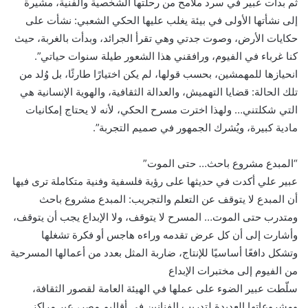
ثم بدأت عبير في سرد ملامح من رحلتها الشخصية والفنية، مشيرة
إلى نشأتها الأولى في بيئة يغلب عليها الحكي الشعبي: نشأت على
حكايات الأرض، وصوت جدتي وهي تقرأ الجرائد، وبدأت بالغربة، حيث
كنا غرباء في الفيوم، ورافقني هذا الشعور طيلة سنوات حياتي”.
انحيازها للمهمشين، بحسب قولها، لم يكن اختيارًا طارئًا، بل وُلد من
تلك الحالة: قضايا التهميش، والعدالة الثقافية، والهوية الإنسانية هي
التي شكلتني… ولهذا اخترت مسرح الحكي، لأنه لا يحتاج إمكانيات
مادية كبيرة، ويُشرك الجمهور في صميم التجربة”.
“المبدع مشروع باحث… حتى الموت”
عبير علي أكدت في حديثها على رؤية فلسفية وفنية متكاملة ترى فيها
أن المبدع لا يتوقف عن التعلم والتجريب: المبدع مشروع باحث
ومتدرب حتى الموت… المسرح لا يتوقف، ولا الإبداع يجب أن يتوقف،
وأشارت إلى أن كل عرض تقدمه وراءه هاجس أو فكرة تشغلها
وتشكل دافعًا أساسيًا للإنتاج، ضاربة المثل بعدد من أعمالها المسرحية
من الفيوم إلى مختبرات الإبداع
سلّطت عبير الضوء على عملها في الهيئة العامة لقصور الثقافة،
ومشروعاتها العديدة لتدريب الفنانين في أقاليم مصر، عبر مراكز