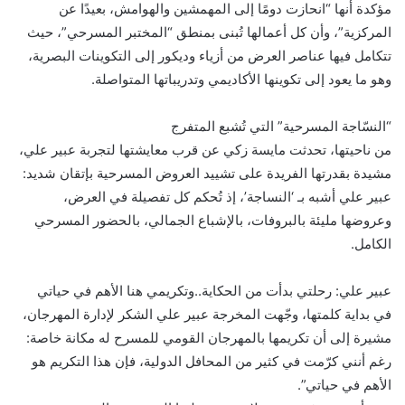
مؤكدة أنها “انحازت دومًا إلى المهمشين والهوامش، بعيدًا عن
المركزية”، وأن كل أعمالها تُبنى بمنطق “المختبر المسرحي”، حيث
تتكامل فيها عناصر العرض من أزياء وديكور إلى التكوينات البصرية،
وهو ما يعود إلى تكوينها الأكاديمي وتدريباتها المتواصلة.
“النسّاجة المسرحية” التي تُشبع المتفرج
من ناحيتها، تحدثت مايسة زكي عن قرب معايشتها لتجربة عبير علي،
مشيدة بقدرتها الفريدة على تشييد العروض المسرحية بإتقان شديد:
عبير علي أشبه بـ ‘النساجة’، إذ تُحكم كل تفصيلة في العرض،
وعروضها مليئة بالبروفات، بالإشباع الجمالي، بالحضور المسرحي
الكامل.
عبير علي: رحلتي بدأت من الحكاية..وتكريمي هنا الأهم في حياتي
في بداية كلمتها، وجّهت المخرجة عبير علي الشكر لإدارة المهرجان،
مشيرة إلى أن تكريمها بالمهرجان القومي للمسرح له مكانة خاصة:
رغم أنني كرّمت في كثير من المحافل الدولية، فإن هذا التكريم هو
الأهم في حياتي”.