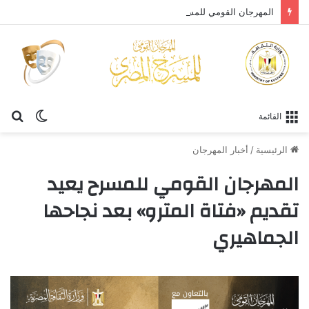
المهرجان القومي للمسرح المصري يحتفي بالفنان الكبير عبد العزيز مخيون ويستعيد تجربته الرائدة في المسرح الريفي
الوضع
بح
القائمة
المظلم
عن
الرئيسية
/
أخبار المهرجان
المهرجان القومي للمسرح يعيد
تقديم «فتاة المترو» بعد نجاحها
الجماهيري