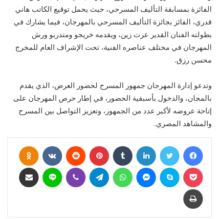
الفائزة بمسابقة التأليف المسرحي، حيث يحمل توقيع الكاتب هاني
قدري، الفائز بجائزة التأليف المسرحي بالمهرجان، فيما يشارك في
بطولته الفنان القدير عزت زين، ويقدمه خريجو ومتدربو ورش
المهرجان في مختلف عناصره الفنية، تحت الإشراف العام للمخرج
محسن رزق.
وتدعو إدارة المهرجان جمهور المسرح لحضور العرض، الذي يقدم
بالمجان، والدخول بأسبقية الحضور، في إطار حرص المهرجان على
إتاحة عروضه لأكبر عدد من الجمهور، وتعزيز التواصل بين المسرح
والمشاهد المصري.
فيسبوك
تويتر
لينكدإن
بينتيريست
assniki
بوكيت
سكايب
ماسنجر
واتساب
تيلقرام
ڤايبر
لاين
مشاركة عبر البريد
طباعة