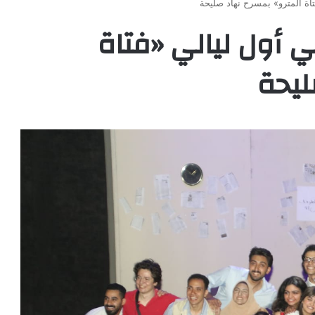
تاة المترو» بمسرح نهاد صليحة
ي أول ليالي «فتاة
ليحة