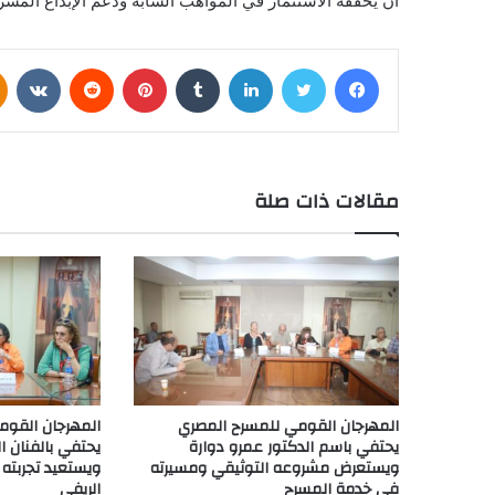
أن يحققه الاستثمار في المواهب الشابة ودعم الإبداع الم
فيسبوك
تويتر
لينكدإن
بينتيريست
مقالات ذات صلة
المهرجان القومي للمسرح المصري
المهرجان القوم
يحتفي باسم الدكتور عمرو دوارة
يحتفي بالفنان ال
ويستعرض مشروعه التوثيقي ومسيرته
ويستعيد تجربته 
في خدمة المسرح
الريفي