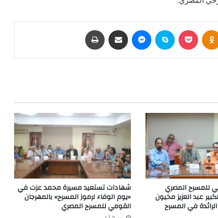
سرحي المصري.
بوكيت
Odnoklassniki
سكايب
ماسنجر
مشاركة عبر البريد
طباعة
ي للمسرح المصري
شهادات تستعيد مسيرة محمد عزت في
كبير عبد العزيز مخيون
«يوم الوفاء لرموز المسرح» بالمهرجان
الرائدة في المسرح
القومي للمسرح المصري