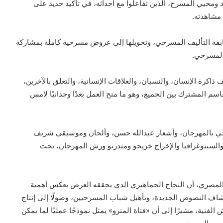
محبي المسرح، الذين تفاعلوا مع أحداثه، في تأكيد جديد على
 مشاهدته.
ابقة التأليف المسرحي، وتحويلها إلى عروض مسرحية كاملة بمشاركة
المسرحي.
كرة الإنسان، والنسيان، والعلاقات الإنسانية، والتعلق بالآخرين،
اسم المشترك بين الجميع، وهو ما منح العمل بعدًا وجدانيًا لامس
رحي بالمهرجان، وأشعار عبدالله حسن، وألحان وموسيقى شريف
 والسينوغرافيا والإخراج خريجو ومتدربو ورش المهرجان، تحت
لمصري، أن النجاح الجماهيري الذي يحققه العرض يعكس أهمية
شاف النصوص الجديدة، وتأهيل شباب المسرحيين، وصولًا إلى إنتاج
ية، مشيرًا إلى أن «فتاة المترو» يمثل نموذجًا عمليًا لما يمكن