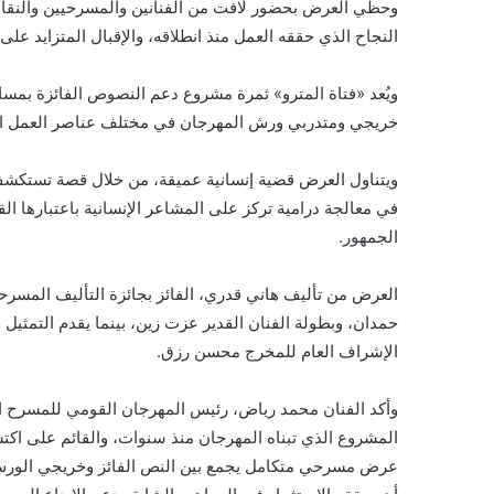
وحظي العرض بحضور لافت من الفنانين والمسرحيين والنقاد و
النجاح الذي حققه العمل منذ انطلاقه، والإقبال المتزايد على
ويُعد «فتاة المترو» ثمرة مشروع دعم النصوص الفائزة بمس
خريجي ومتدربي ورش المهرجان في مختلف عناصر العمل 
ويتناول العرض قضية إنسانية عميقة، من خلال قصة تستكشف ذا
في معالجة درامية تركز على المشاعر الإنسانية باعتبارها الق
الجمهور.
العرض من تأليف هاني قدري، الفائز بجائزة التأليف المس
حمدان، وبطولة الفنان القدير عزت زين، بينما يقدم التمثيل
الإشراف العام للمخرج محسن رزق.
وأكد الفنان محمد رياض، رئيس المهرجان القومي للمسرح ا
المشروع الذي تبناه المهرجان منذ سنوات، والقائم على اكت
عرض مسرحي متكامل يجمع بين النص الفائز وخريجي الورش الفن