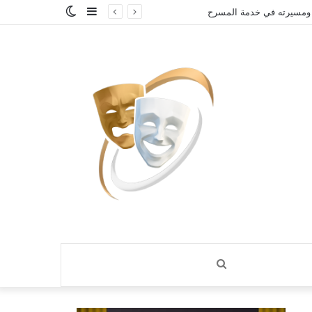
إضافة
الوضع
 ومسيرته في خدمة المسرح
عمود
المظلم
جانبي
بحث
عن