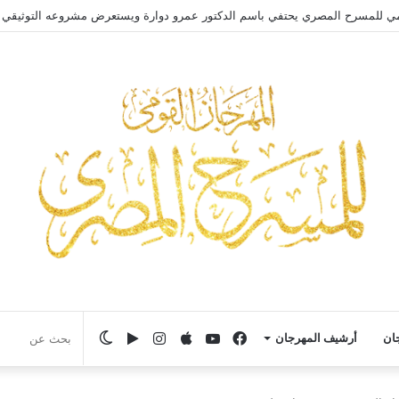
مي للمسرح المصري يحتفي باسم الدكتور عمرو دوارة ويستعرض مشروعه التوثيقي
فيسبوك
يوتيوب
انستقرام
‏Google
الوضع
جان
أرشيف المهرجان
Play
المظلم