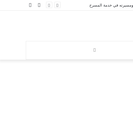
إضافة
الوضع
ومسيرته في خدمة المسرح
عمود
المظلم
جانبي
بحث
عن