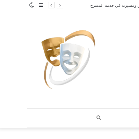
إضافة
الوضع
ي ومسيرته في خدمة المسرح
عمود
المظلم
جانبي
بحث
عن