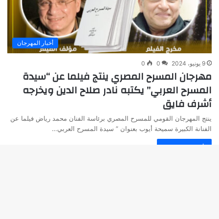
أخبار المهرجان
9 يونيو، 2024
0
0
مهرجان المسرح المصري ينتج فيلما عن “سيدة
المسرح العربي” يكتبه نادر صلاح الدين ويخرجه
أشرف فايق
ينتج المهرجان القومي للمسرح المصري برئاسة الفنان محمد رياض فيلما عن
الفنانة الكبيرة سميحة أيوب بعنوان ” سيدة المسرح العربي…
أكمل القراءة »
زر
© جميع الحقوق محفوظة لدى المهرجان القومي للمسرح المصري .
الذه
مدير موقع المهرجان :
محمد فاضل
إلى