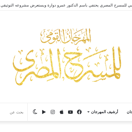
مي للمسرح المصري يحتفي باسم الدكتور عمرو دوارة ويستعرض مشروعه التوثيقي
فيسبوك
يوتيوب
انستقرام
‏Google
الوضع
جان
أرشيف المهرجان
Play
المظلم