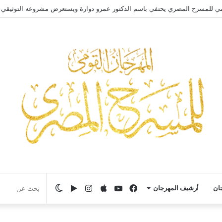
مي للمسرح المصري يحتفي باسم الدكتور عمرو دوارة ويستعرض مشروعه التوثيقي
فيسبوك
يوتيوب
انستقرام
‏Google
الوضع
جان
أرشيف المهرجان
Play
المظلم