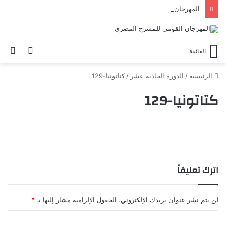
المهرجان القومي للمسرح المصري يحتفي بالفنان الكبير عبد العزيز مخيون ويستعيد تجربته الرائدة في المسرح الريفي
الوضع
بح
القائمة
المظلم
عن
الرئيسية
/
الدورة الحادية عشر
/
كتاتونيا-129
كتاتونيا-129
اترك تعليقاً
لن يتم نشر عنوان بريدك الإلكتروني.
الحقول الإلزامية مشار إليها بـ
*
ا