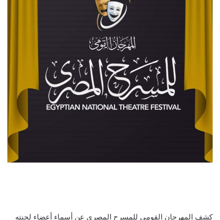
كشف المهرجان القومي للمسرح المصري عن أسماء أعضاء لجنته