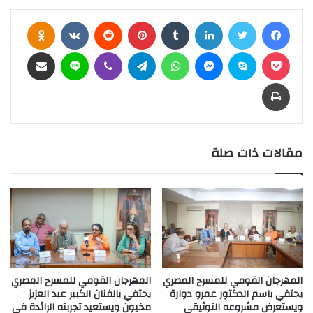
فيسبوك
تويتر
لينكدإن
بينتيريست
assniki
بوكيت
سكايب
ماسنجر
واتساب
تيلقرام
ڤايبر
لاين
مشاركة عبر البريد
طباعة
مقالات ذات صلة
المهرجان القومي للمسرح المصري
المهرجان القومي للمسرح المصري
يحتفي باسم الدكتور عمرو دوارة
يحتفي بالفنان الكبير عبد العزيز
ويستعرض مشروعه التوثيقي
مخيون ويستعيد تجربته الرائدة في