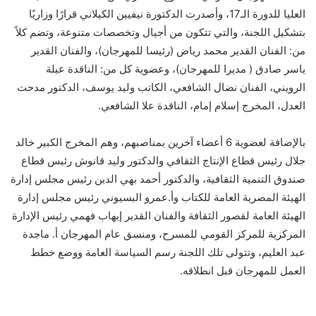
العليا للدورة الـ17، وأصدرت الدكتورة نيفيين الكيلاني قرارًا وزاريًا
بتشكيل اللجنة، والتي تتكون من أجيال وتخصصات متنوعة، وتضم كلاً
من: الفنان القدير محمد رياض (رئيسا للمهرجان)، والفنان القدير
ياسر صادق ( مديرا للمهرجان)، وعضوية كل من: الناقدة عبلة
الرويني، الفنان نضال الشافعي، الكاتب وليد يوسف، الدكتور مدحت
العدل، المخرج إسلام إمام، الناقدة علا الشافعي.
بالإضافة لعضوية 6 أعضاء آخرين بمناصبهم، وهم المخرج الكبير خالد
جلال رئيس قطاع الإنتاج الثقافي والدكتور وليد قانوش رئيس قطاع
صندوق التنمية الثقافية، والدكتور أحمد بهي الدين رئيس مجلس إدارة
الهيئة المصرية العامة للكتاب وأ.عمرو البسيوني رئيس مجلس إدارة
الهيئة العامة لقصور الثقافة والفنان القدير إيهاب فهمي رئيس الإدارة
المركزية للمركز القومي للمسرح، ومنسق عام المهرجان أ. ماجدة
عبد العليم، وتتولى تلك اللجنة رسم السياسة العامة ووضع خطط
العمل للمهرجان قبل انطلاقه.