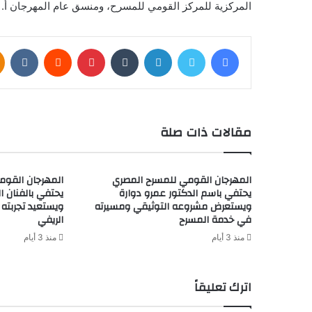
المركزية للمركز القومي للمسرح، ومنسق عام المهرجان أ. م
فيسبوك
تويتر
لينكدإن
بينتيريست
مقالات ذات صلة
المهرجان القومي للمسرح المصري
المهرجان القوم
يحتفي باسم الدكتور عمرو دوارة
يحتفي بالفنان ال
ويستعرض مشروعه التوثيقي ومسيرته
ويستعيد تجربته 
في خدمة المسرح
الريفي
منذ 3 أيام
منذ 3 أيام
اترك تعليقاً