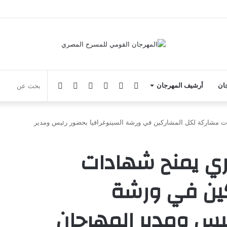
فيسبوك
يوتيوب
انستقرام
‏Google
الوضع
جان
أرشيف المهرجان
Play
المظلم
 مشاركة لكل المشاركين في ورشة السينوغرافيا بحضور رئيس ومدير
ري يمنح شهادات
ين في ورشة
ئيس ومدير المهرجان