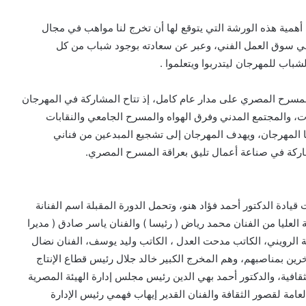
همية هذه الورشة التي يتوقع لها أن تخرج لنا مواهب في مجال
 في سوق العمل الفني، وعبر عن سعادته بوجود شباب من كل
ب للمهرجان ليتدربوا ويتعلموا .
مسرح المصري على مدار عام كامل، إذ تتاح المشاركة في المهرجان
 والمجتمع المدني وفرق الهواه والمسرح الجامعي والنقابات
ها المهرجان، ويهدف المهرجان إلى تشجيع المبدعين من فناني
ركة في صناعة أعمال تليق بعراقة المسرح المصري.
ادة الدكتور أحمد فؤاد هنو، وتحمل الدورة المقبلة اسم الفنانة
العليا من الفنان محمد رياض ( رئيسا ) والفنان ياسر صادق ( مديرا
لة الرويني، الكاتب مدحت العدل ، الكاتب وليد يوسف، الفنان نضال
رج اسلام امام ، بالإضافة لعضوية 6 أعضاء آخرين بمناصبهم، وهم المخرج الكبير خالد جلال رئيس قطاع الإنتاج
قافية، والدكتور أحمد بهي الدين رئيس مجلس إدارة الهيئة المصرية
عامة لقصور الثقافة والفنان القدير إيهاب فهمي رئيس الإدارة