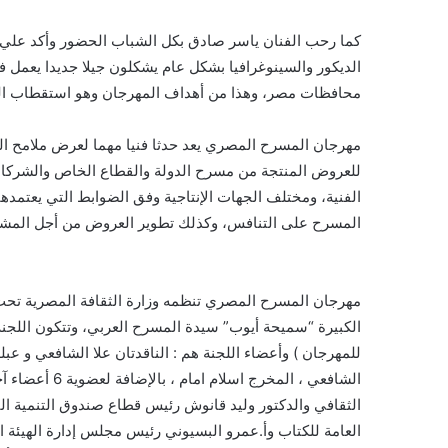
كما رحب الفنان ياسر صادق بكل الشباب الحضور وأكد علي أ
الديكور والسينوغرافيا بشكل عام يشكلون جيلا جديدا يعمل
محافظات مصر، وهذا من أهداف المهرجان وهو استقطاب الشبا
مهرجان المسرح المصري يعد حدثا فنيا مهما لعرض ملامح ال
للعروض المنتجة من مسرح الدولة والقطاع الخاص والشركات،
الفنية، ومختلف الجهات الإنتاجية وفق الضوابط التي يعتمد
المسرح على التنافس، وكذلك تطوير العروض من أجل المشا
مهرجان المسرح المصري تنظمه وزارة الثقافة المصرية تحت قي
الكبيرة “سميحة أيوب” سيدة المسرح العربي، وتتكون اللجنة 
للمهرجان ) وأعضاء اللجنة هم : الناقدتان علا الشافعي و عب
الشافعي ، المخ
الثقافي والدكتور وليد قانوش رئيس قطاع صندوق التنمية الث
العامة للكتاب وأ.عمرو البسيوني رئيس مجلس إدارة الهيئة ال