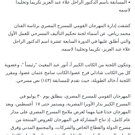
• المسابقة باسم الدكتور الراحل علاء عبد العزيز تكريما وتخليدا
لاسمه
كشفت إدارة المهرجان القومي للمسرح المصري برئاسة الفنان
محمد رياض، عن أسماء لجنة تحكيم التأليف المسرحي للعمل الأول
والتي أطلق عليها في الدورة السابعة عشرة اسم الدكتور الراحل
علاء عبد العزيز، تكريما وتخليدا لاسمه.
وتتكون اللجنة من الكاتب الكبير أ، أنور عبد المغيث “رئيساً “، وعضوية
كل من:الكاتب شاذلي فرح عضوا،الكاتب سامح عثمان عضوا، ومقرر
اللجنة أ،خالد الطويلة، حيث تقدم للمسابقة (١٤٣) نص مسرحي.
المهرجان القومي للمسرح المصري، ينطلق يوم ٣٠ يوليو في
المسرح الكبير بدار الأوبرا المصرية، ويستمر حتى ١٧ أغسطس، ويعد
المهرجان حدثا فنيا مهما لعرض ملامح المسرح المصري على مدار
عام كامل، إذ تتاح المشاركة في المهرجان للعروض المنتجة من
مسرح الدولة والقطاع الخاص والشركات، والمجتمع المدني وفرق