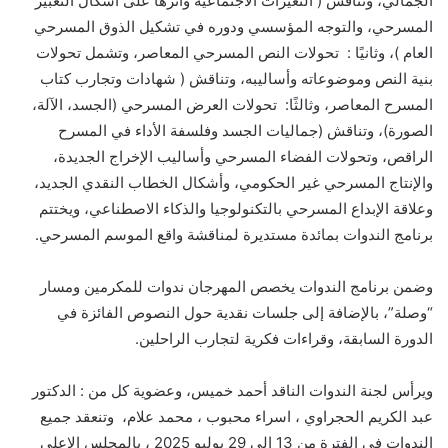
الجمالي، وتناقش ( التغيرات الاجتماعية وأثرها على أشكال التعبير
المسرحي، والتوجه المؤسسي ودوره في تشكيل الذوق المسرحي
العام )، وثانيًا : تحولات النص المسرحي المعاصر، وتشمل تحولات
بنية النص وموضوعاته وأساليبه، وتناقش ( شهادات وتجارب كتاب
المسرح المعاصر، وثالثًا: تحولات العرض المسرحي (الجسد، الآلة،
الصورة)، وتناقش (جماليات الجسد وفلسفة الأداء في المسرح
الراقص، وتحولات الفضاء المسرحي وأساليب الإخراج الجديدة،
والإنتاج المسرحي غير الحكومي، وأشكال الخطاب النقدي الجديد،
وعلاقة الإبداع المسرحي بالتكنولوجيا والذكاء الاصطناعي، ويختتم
برنامج الندوات بمائدة مستديرة لمناقشة واقع الموسم المسرحي.
وضمن برنامج الندوات يخصص المهرجان ندوات للمكرمين ومسار
“وصلة”، بالإضافة إلى جلسات نقدية حول النصوص الفائزة في
الدورة السابقة، وقراءات فكرية لتجارب الراحلين.
ويرأس لجنة الندوات الناقد أحمد خميس، وعضوية كل من : الدكتور
عبد الكريم الحجراوي ، اسراء محبوب ، محمد علام، وتنعقد جميع
الندوات في الفترة من 13 إلي 29 يوليو 2025 ، بالمجلس الاعلي