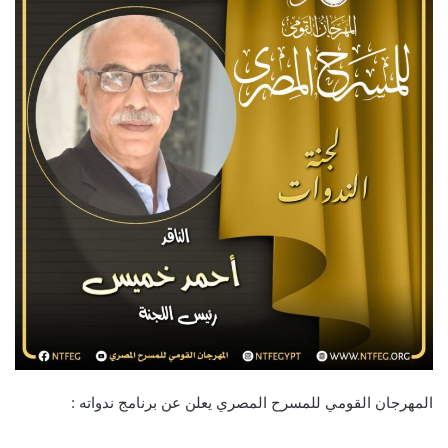
المهرجان القومي للمسرح المصري يعلن عن برنامج ندواته :