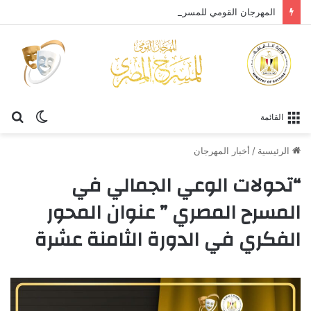
المهرجان القومي للمسرح المصري يحتفي بالفنان الكبير عبد العزيز مخيون ويستعيد تجربته الرائدة في المسرح الريفي
الوضع
بح
القائمة
المظلم
عن
الرئيسية
/
أخبار المهرجان
“تحولات الوعي الجمالي في
المسرح المصري ” عنوان المحور
الفكري في الدورة الثامنة عشرة