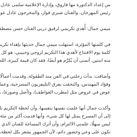
من إعداد الدكتورة مها فاروق، وإدارة الإعلامية سلمى عادل
رئيس المهرجان، والفنان صبري فواز، والمخرجون عادل عوض 
ميمي جمال: أُهدي تكريمي لرفيق دربي الفنان حسن مصط
في كلمتها المؤثرة، استهلت ميمي جمال حديثها بإهداء تكري
كلمة يوم الافتتاح لأهدي هذا التكريم لزوجي وحبيبي، هو 
منه ابنتين. أتمنى أن يُكرَّم هو أيضًا، فقد كان قيمة كبيرة، الل
وأضافت: بدأت رحلتي في الفن منذ الطفولة، وقدمت أعمالًا
وفؤاد المهندس، والتحقت بفرق التليفزيون المسرحية، وعمل
عوض في عروض مثل (مطرب العواطف)، و(أصل وصورة)، و(س
وأكدت جمال أنها علمت نفسها بنفسها، وأن لحظة التكريم ب
إلى أن المسرح يمثل لها كل شيء، وأنها قدمت أكثر من 
ليس سهلًا، علمني الالتزام، وأن أترك المساحة للفنان الذي
تكون على وعي وحضور دائم، لأن الجمهور يشعر بكل لحظة، 