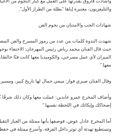
وأشادت فاروق بقدرتها على العمل مع كبار النجوم من الأجي
والتليفزيون، معتبرة إياها “بطلة من الطراز الأول”.
شهادات الحب والامتنان من نجوم الفن
شهدت الندوة كلمات من عدد من رموز المسرح والفن المصري ا
حيث قال الفنان محمد رياض رئيس المهرجان: الاحتفاء بوجود ا
الميزان لأي عمل مسرحي، والكوميديا معها كانت فنًا خالصً
معها.”
وقال الفنان صبري فواز: ميمي جمال لها تاريخ كبير، ومسيرة 
وأضاف المخرج عمرو عابدين: عملت معها وكان ذلك شرفًا كب
إضحاكك وإبكائك في اللحظة نفسها.”
أما المخرج عادل عوض، فوصفها بأنها ممثلة من العيار الثقي
وتستطيع تهدئة أي توتر داخل الفرقة، وأسرع ممثلة في حفظ 