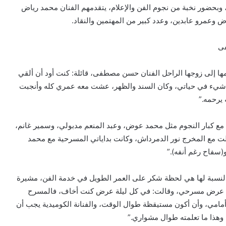
، وبحضور نخبة من نجوم الفن والإعلام، يتقدمهم الفنان محمد رياض
وعمرو عابدين، وعدد كبير من المهتمين والنقاد.
فى
مها إلى زوجها الراحل الفنان حسن مصطفى، قائلة: كنت أود أن ألقي
كل شيء في حياتي، وكان السند والظهر، عشت معه عمري كله وأنجبت
ه يرحمه.”
 مع كبار النجوم مثل محمد عوض، وعبد المنعم مدبولي، وسمير غانم،
ت مع المخرج نور الدمرداش، وكانت بداياتي المسرحية مع محمد
فاح رغم أنفه).”
النسبة لها هي لحظة شكر على العمر الطويل في خدمة الفن، مشيرة
مئة عرض مسرحي، وقالت: في كل ليلة عرض كنت أخاف، فالمسرح
 أمامي، وأن أكون مستيقظة طوال الوقت، والفنانة الكوميدية يجب أن
وهذا ما تعلمته طوال مشواري.”