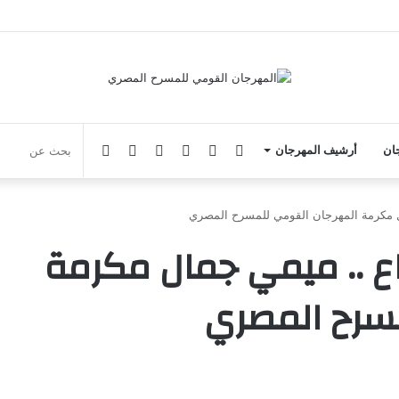
فيسبوك
يوتيوب
انستقرام
‏Google
الوضع
جان
أرشيف المهرجان
Play
المظلم
ال مكرمة المهرجان القومي للمسرح المصري
اع .. ميمي جمال مكرمة
سرح المصري