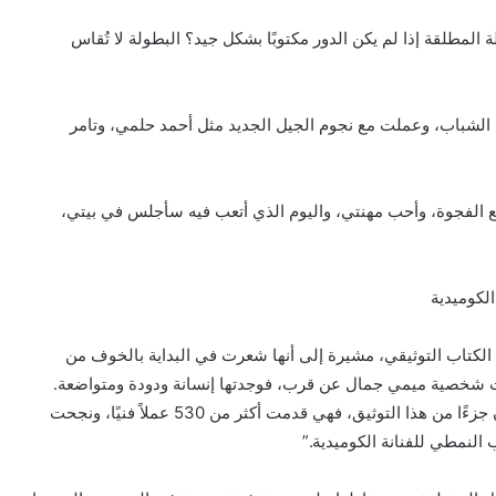
ة المطلقة إذا لم يكن الدور مكتوبًا بشكل جيد؟ البطولة لا تُقاس
مع الشباب، وعملت مع نجوم الجيل الجديد مثل أحمد حلمي، وتامر
سع الفجوة، وأحب مهنتي، واليوم الذي أتعب فيه سأجلس في بيتي،
لكوميدية
 الكتاب التوثيقي، مشيرة إلى أنها شعرت في البداية بالخوف من
ت شخصية ميمي جمال عن قرب، فوجدتها إنسانة ودودة ومتواضعة.
وقالت: لقد أحببتها أكثر حين تعاملت معها، وسعدت بأن أكون جزءًا من هذا التوثيق، فهي قدمت أكثر من 530 عملاً فنيًا، ونجحت
 النمطي للفنانة الكوميدية.”