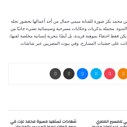
ين محمد بكر صورة للفنانة ميمي جمال من أحد أعمالها بحضور نجله
 الندوة محملة بذكريات وحكايات مسرحية وسينمائية تضيء جانبًا من
كن فقط احتفاءً بموهبة فريدة، بل أيضًا بتجربة إنسانية مخلصة لفنها،
 كانت على خشبات المسارح، وفي بيوت المصريين عبر شاشات
بوكيت
Odnoklassniki
سكايب
ماسنجر
مشاركة عبر البريد
طباعة
ي للمسرح المصري
شهادات تستعيد مسيرة محمد عزت في
كبير عبد العزيز مخيون
«يوم الوفاء لرموز المسرح» بالمهرجان