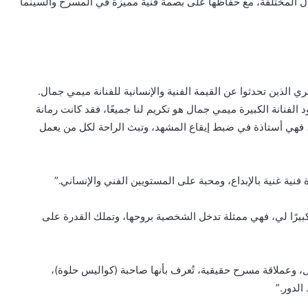
ال المختلفة، مع حفاظها على بصمة فنية مميزة في المسرح والسينما
لذين تحدثوا عن القيمة الفنية والإنسانية للفنانة ميمي جمال.
لفنانة الكبيرة ميمي جمال هو تكريم لنا جميعًا، فقد كانت رمانة
ا، فهي أستاذة في ضبط إيقاع المشهد، وتبث الراحة لكل من يعمل
فنية غنية بالإبداع، ومحبة على المستويين الفني والإنساني.”
يرًا لي، فهي ممثلة تدخل الشخصية بروحها، وتملك القدرة على
ل، وعملاقة مسرح حقيقية، تُعرف بأنها صاحبة (كواليس حلوة)،
الدور.”