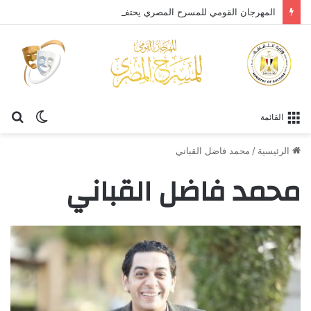
المهرجان القومي للمسرح المصري يحتفي بالفنان الكبير عبد العزيز مخيون ويستعيد تجربته الرائدة في المسرح الريفي
الوضع
بح
القائمة
المظلم
عن
الرئيسية
/
محمد فاضل القباني
محمد فاضل القباني