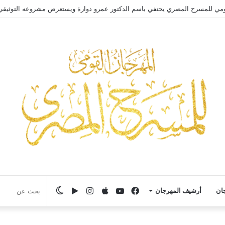
مي للمسرح المصري يحتفي بالفنان الكبير عبد العزيز مخيون ويستعيد تجربته الرائ
فيسبوك
يوتيوب
انستقرام
‏Google
الوضع
جان
أرشيف المهرجان
Play
المظلم