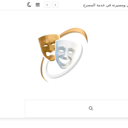
إضافة
الوضع
دة في المسرح الريفي
عمود
المظلم
جانبي
بحث
عن